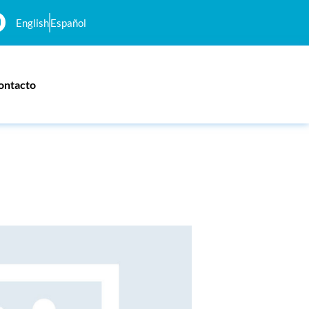
English
Español
ontacto