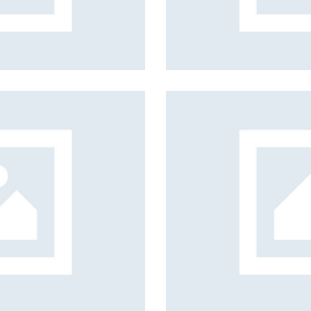
Magnificent Komodo
Beach
Amazing Iceland
Beach