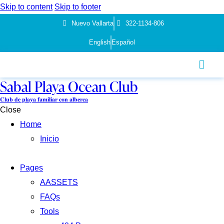
Skip to content
Skip to footer
Nuevo Vallarta
322-1134-806
English
Español
Sabal Playa Ocean Club
𝐂𝐥𝐮𝐛 𝐝𝐞 𝐩𝐥𝐚𝐲𝐚 𝐟𝐚𝐦𝐢𝐥𝐢𝐚𝐫 𝐜𝐨𝐧 𝐚𝐥𝐛𝐞𝐫𝐜𝐚
Close
Home
Inicio
Pages
AASSETS
FAQs
Tools