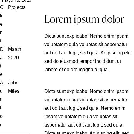
mayo 15, 2020
C
Projects
Lorem ipsum dolor
li
e
n
Dicta sunt explicabo. Nemo enim ipsam
t
voluptatem quia voluptas sit aspernatur
D
March,
aut odit aut fugit, sed quia. Adipiscing elit
a
2020
sed do eiusmod tempor incididunt ut
t
labore et dolore magna aliqua.
e
A
John
u
Miles
Dicta sunt explicabo. Nemo enim ipsam
t
voluptatem quia voluptas sit aspernatur
h
aut odit aut fugit, sed quia. Nemo enim
o
ipsam voluptatem quia voluptas sit
r
aspernatur aut odit aut fugit, sed quia.
Dicta sunt explicabo. Adipiscing elit, sed