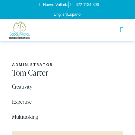
Nuevo Vallarta
322-1134-806
English
Español
ADMINISTRATOR
Tom Carter
Creativity
80%
Expertise
90%
Multitasking
88%