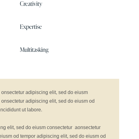
Creativity
80%
Expertise
90%
Multitasking
88%
onsectetur adipiscing elit, sed do eiusm
onsectetur adipiscing elit, sed do eiusm od
ncididunt ut labore.
ing elit, sed do eiusm consectetur aonsectetur
eiusm od tempor adipiscing elit, sed do eiusm od