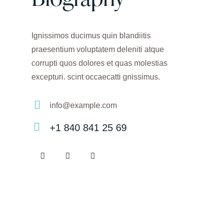
Ignissimos ducimus quin blandiitis
praesentium voluptatem deleniti atque
corrupti quos dolores et quas molestias
excepturi. scint occaecatti gnissimus.
info@example.com
E-
+1 840 841 25 69
m
Ph
ail:
on
e: