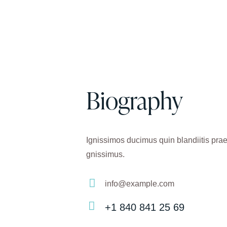
Biography
Ignissimos ducimus quin blandiitis prae
gnissimus.
info@example.com
E-
+1 840 841 25 69
m
Ph