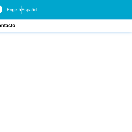
English
Español
ntacto