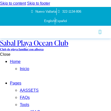
Skip to content
Skip to footer
Nuevo Vallarta
322-1134-806
English
Español
Sabal Playa Ocean Club
𝐂𝐥𝐮𝐛 𝐝𝐞 𝐩𝐥𝐚𝐲𝐚 𝐟𝐚𝐦𝐢𝐥𝐢𝐚𝐫 𝐜𝐨𝐧 𝐚𝐥𝐛𝐞𝐫𝐜𝐚
Close
Home
Inicio
Pages
AASSETS
FAQs
Tools