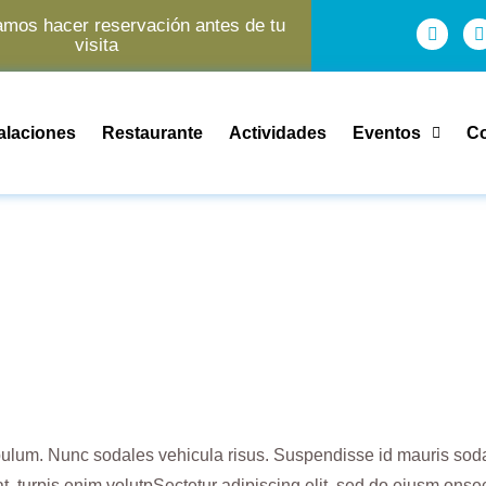
os hacer reservación antes de tu
visita
talaciones
Restaurante
Actividades
Eventos
Co
ibulum. Nunc sodales vehicula risus. Suspendisse id mauris sodale
pat, turpis enim volutpSectetur adipiscing elit, sed do eiusm onse