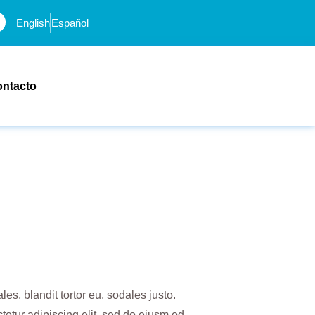
English
Español
ntacto
s, blandit tortor eu, sodales justo.
ctetur adipiscing elit, sed do eiusm od