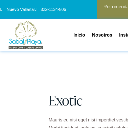
Recomendam
Nuevo Vallarta
322-1134-806
Inicio
Nosotros
Ins
Exotic
Mauris eu nisi eget nisi imperdiet vest
Morbi tincidunt, ante vel suscipit volut