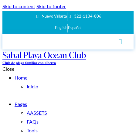
Skip to content
Skip to footer
Nuevo Vallarta
322-1134-806
English
Español
Sabal Playa Ocean Club
𝐂𝐥𝐮𝐛 𝐝𝐞 𝐩𝐥𝐚𝐲𝐚 𝐟𝐚𝐦𝐢𝐥𝐢𝐚𝐫 𝐜𝐨𝐧 𝐚𝐥𝐛𝐞𝐫𝐜𝐚
Close
Home
Inicio
Pages
AASSETS
FAQs
Tools