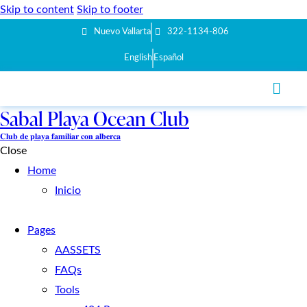
Skip to content
Skip to footer
Nuevo Vallarta
322-1134-806
English
Español
Sabal Playa Ocean Club
𝐂𝐥𝐮𝐛 𝐝𝐞 𝐩𝐥𝐚𝐲𝐚 𝐟𝐚𝐦𝐢𝐥𝐢𝐚𝐫 𝐜𝐨𝐧 𝐚𝐥𝐛𝐞𝐫𝐜𝐚
Close
Home
Inicio
Pages
AASSETS
FAQs
Tools