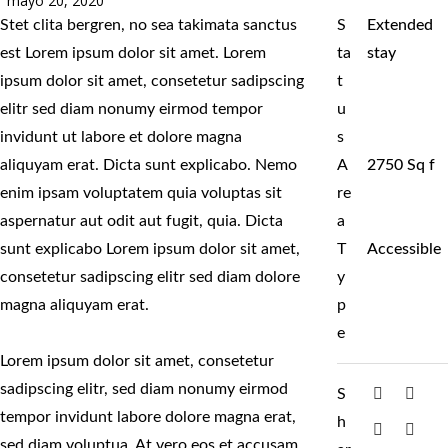
mayo 20, 2020
Stet clita bergren, no sea takimata sanctus
S
Extended
est Lorem ipsum dolor sit amet. Lorem
ta
stay
ipsum dolor sit amet, consetetur sadipscing
t
elitr sed diam nonumy eirmod tempor
u
invidunt ut labore et dolore magna
s
aliquyam erat. Dicta sunt explicabo. Nemo
A
2750 Sq f
enim ipsam voluptatem quia voluptas sit
re
aspernatur aut odit aut fugit, quia. Dicta
a
sunt explicabo Lorem ipsum dolor sit amet,
T
Accessible
consetetur sadipscing elitr sed diam dolore
y
magna aliquyam erat.
p
e
Lorem ipsum dolor sit amet, consetetur
sadipscing elitr, sed diam nonumy eirmod
S
tempor invidunt labore dolore magna erat,
h
sed diam voluptua. At vero eos et accusam