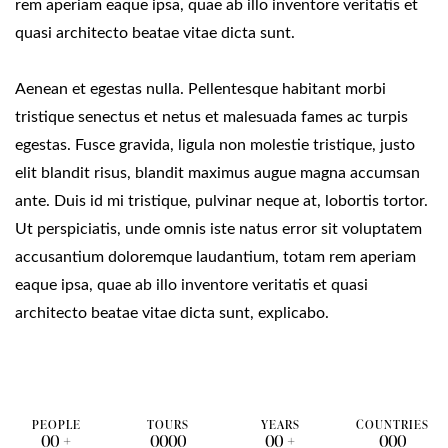
rem aperiam eaque ipsa, quae ab illo inventore veritatis et
quasi architecto beatae vitae dicta sunt.
Aenean et egestas nulla. Pellentesque habitant morbi
tristique senectus et netus et malesuada fames ac turpis
egestas. Fusce gravida, ligula non molestie tristique, justo
elit blandit risus, blandit maximus augue magna accumsan
ante. Duis id mi tristique, pulvinar neque at, lobortis tortor.
Ut perspiciatis, unde omnis iste natus error sit voluptatem
accusantium doloremque laudantium, totam rem aperiam
eaque ipsa, quae ab illo inventore veritatis et quasi
architecto beatae vitae dicta sunt, explicabo.
PEOPLE
TOURS
YEARS
COUNTRIES
0
0
+
0
0
0
0
0
0
+
0
0
0