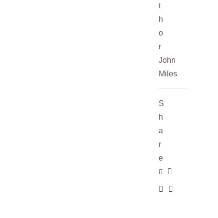
t
h
o
r
John
Miles
S
h
a
r
e