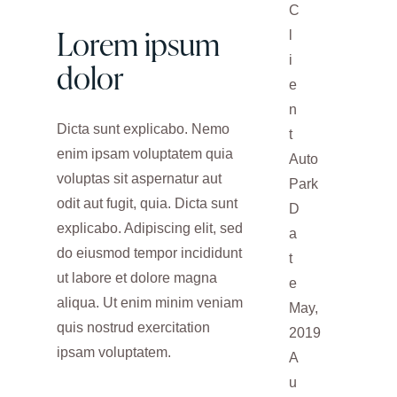
C
Lorem ipsum
l
i
dolor
e
n
Dicta sunt explicabo. Nemo
t
enim ipsam voluptatem quia
Auto
voluptas sit aspernatur aut
Park
odit aut fugit, quia. Dicta sunt
D
explicabo. Adipiscing elit, sed
a
do eiusmod tempor incididunt
t
ut labore et dolore magna
e
aliqua. Ut enim minim veniam
May,
quis nostrud exercitation
2019
ipsam voluptatem.
A
u