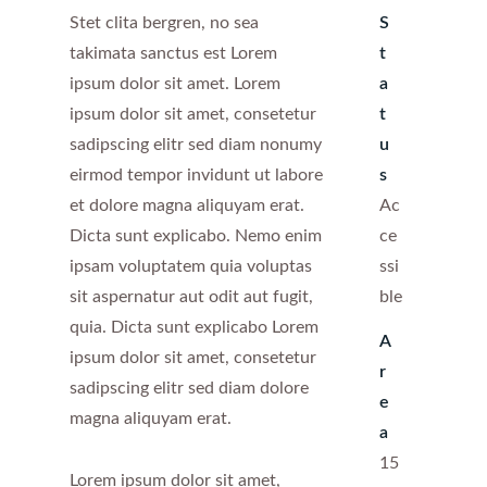
Stet clita bergren, no sea
S
takimata sanctus est Lorem
t
ipsum dolor sit amet. Lorem
a
ipsum dolor sit amet, consetetur
t
sadipscing elitr sed diam nonumy
u
eirmod tempor invidunt ut labore
s
et dolore magna aliquyam erat.
Ac
Dicta sunt explicabo. Nemo enim
ce
ipsam voluptatem quia voluptas
ssi
sit aspernatur aut odit aut fugit,
ble
quia. Dicta sunt explicabo Lorem
A
ipsum dolor sit amet, consetetur
r
sadipscing elitr sed diam dolore
e
magna aliquyam erat.
a
15
Lorem ipsum dolor sit amet,