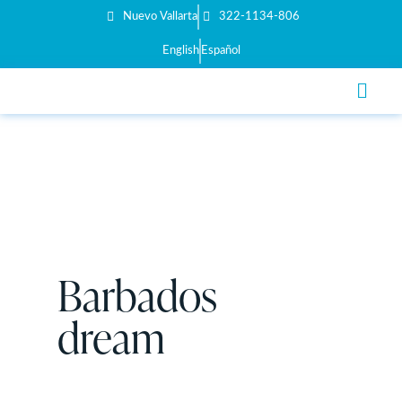
Nuevo Vallarta
322-1134-806
English
Español
Barbados
dream