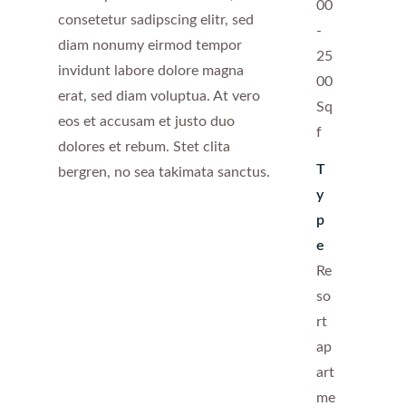
00
consetetur sadipscing elitr, sed
-
diam nonumy eirmod tempor
25
invidunt labore dolore magna
00
erat, sed diam voluptua. At vero
Sq
eos et accusam et justo duo
f
dolores et rebum. Stet clita
T
bergren, no sea takimata sanctus.
y
p
e
Re
so
rt
ap
art
me