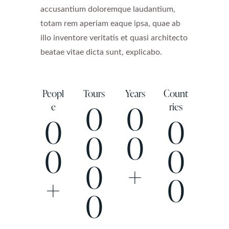
accusantium doloremque laudantium,
totam rem aperiam eaque ipsa, quae ab
illo inventore veritatis et quasi architecto
beatae vitae dicta sunt, explicabo.
Peopl
Tours
Years
Count
0
0
e
ries
0
0
0
0
0
0
0
+
+
0
0