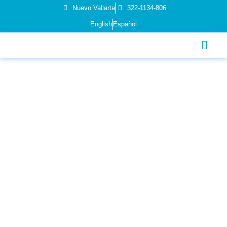
Nuevo Vallarta
322-1134-806
English
Español